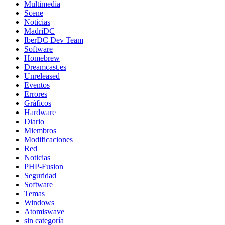
Multimedia
Scene
Noticias
MadriDC
IberDC Dev Team
Software
Homebrew
Dreamcast.es
Unreleased
Eventos
Errores
Gráficos
Hardware
Diario
Miembros
Modificaciones
Red
Noticias
PHP-Fusion
Seguridad
Software
Temas
Windows
Atomiswave
sin categoría