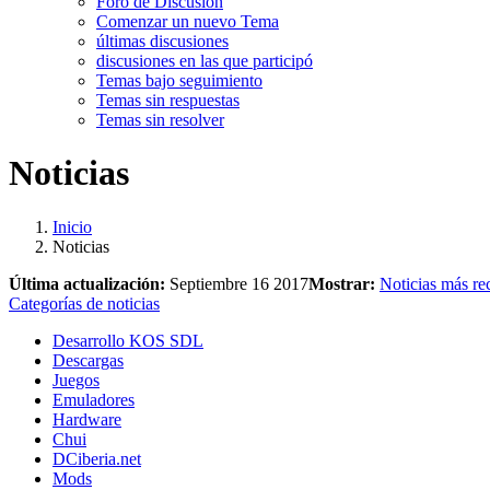
Foro de Discusión
Comenzar un nuevo Tema
últimas discusiones
discusiones en las que participó
Temas bajo seguimiento
Temas sin respuestas
Temas sin resolver
Noticias
Inicio
Noticias
Última actualización:
Septiembre 16 2017
Mostrar:
Noticias más re
Categorías de noticias
Desarrollo KOS SDL
Descargas
Juegos
Emuladores
Hardware
Chui
DCiberia.net
Mods