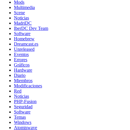
Mods
Multimedia
Scene
Noticias
MadriDC
IberDC Dev Team
Software
Homebrew
Dreamcast.es
Unreleased
Eventos
Errores
Gráficos
Hardware
Diario
Miembros
Modificaciones
Red
Noticias
PHP-Fusion
Seguridad
Software
Temas
Windows
Atomiswave