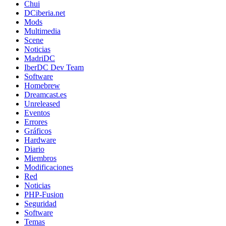
Chui
DCiberia.net
Mods
Multimedia
Scene
Noticias
MadriDC
IberDC Dev Team
Software
Homebrew
Dreamcast.es
Unreleased
Eventos
Errores
Gráficos
Hardware
Diario
Miembros
Modificaciones
Red
Noticias
PHP-Fusion
Seguridad
Software
Temas