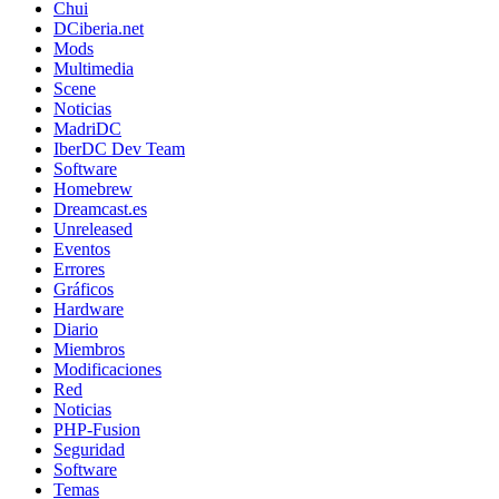
Chui
DCiberia.net
Mods
Multimedia
Scene
Noticias
MadriDC
IberDC Dev Team
Software
Homebrew
Dreamcast.es
Unreleased
Eventos
Errores
Gráficos
Hardware
Diario
Miembros
Modificaciones
Red
Noticias
PHP-Fusion
Seguridad
Software
Temas