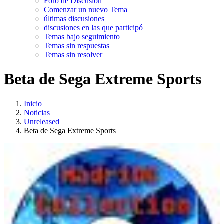
Foro de Discusión
Comenzar un nuevo Tema
últimas discusiones
discusiones en las que participó
Temas bajo seguimiento
Temas sin respuestas
Temas sin resolver
Beta de Sega Extreme Sports
Inicio
Noticias
Unreleased
Beta de Sega Extreme Sports