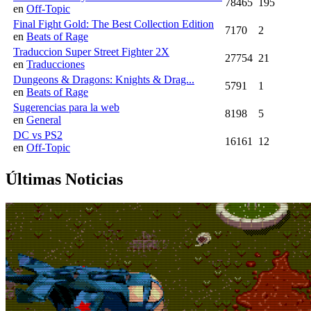
78465
195
en
Off-Topic
Final Fight Gold: The Best Collection Edition
7170
2
en
Beats of Rage
Traduccion Super Street Fighter 2X
27754
21
en
Traducciones
Dungeons & Dragons: Knights & Drag...
5791
1
en
Beats of Rage
Sugerencias para la web
8198
5
en
General
DC vs PS2
16161
12
en
Off-Topic
Últimas Noticias