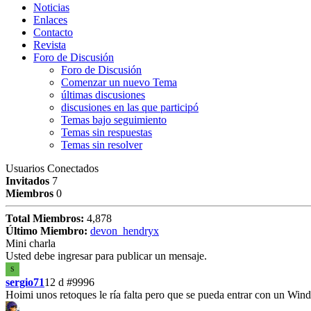
Noticias
Enlaces
Contacto
Revista
Foro de Discusión
Foro de Discusión
Comenzar un nuevo Tema
últimas discusiones
discusiones en las que participó
Temas bajo seguimiento
Temas sin respuestas
Temas sin resolver
Usuarios Conectados
Invitados
7
Miembros
0
Total Miembros:
4,878
Último Miembro:
devon_hendryx
Mini charla
Usted debe ingresar para publicar un mensaje.
S
sergio71
12 d
#9996
Hoimi unos retoques le ría falta pero que se pueda entrar con un W