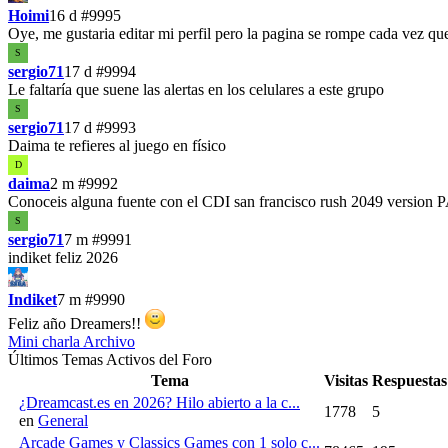
Hoimi
16 d
#9995
Oye, me gustaria editar mi perfil pero la pagina se rompe cada vez 
S
sergio71
17 d
#9994
Le faltaría que suene las alertas en los celulares a este grupo
S
sergio71
17 d
#9993
Daima te refieres al juego en físico
D
daima
2 m
#9992
Conoceis alguna fuente con el CDI san francisco rush 2049 version P
S
sergio71
7 m
#9991
indiket feliz 2026
Indiket
7 m
#9990
Feliz año Dreamers!!
Mini charla Archivo
Últimos Temas Activos del Foro
Tema
Visitas
Respuestas
¿Dreamcast.es en 2026? Hilo abierto a la c...
1778
5
en
General
Arcade Games y Classics Games con 1 solo c...