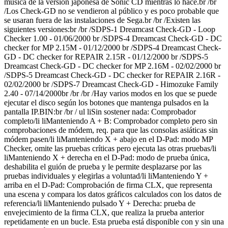
música de la versión japonesa de Sonic CD mientras lo hace.br /br
/Los Check-GD no se vendieron al público y es poco probable que
se usaran fuera de las instalaciones de Sega.br /br /Existen las
siguientes versiones:br /br /SDPS-1 Dreamcast Check-GD - Loop
Checker 1.00 - 01/06/2000 br /SDPS-4 Dreamcast Check-GD - DC
checker for MP 2.15M - 01/12/2000 br /SDPS-4 Dreamcast Check-
GD - DC checker for REPAIR 2.15R - 01/12/2000 br /SDPS-5
Dreamcast Check-GD - DC checker for MP 2.16M - 02/02/2000 br
/SDPS-5 Dreamcast Check-GD - DC checker for REPAIR 2.16R -
02/02/2000 br /SDPS-7 Dreamcast Check-GD - Himozuke Family
2.40 - 07/14/2000br /br /br /Hay varios modos en los que se puede
ejecutar el disco según los botones que mantenga pulsados ​​en la
pantalla IP.BIN:br /br / ul liSin sostener nada: Comprobador
completo/li liManteniendo A + B: Comprobador completo pero sin
comprobaciones de módem, req. para que las consolas asiáticas sin
módem pasen/li liManteniendo X + abajo en el D-Pad: modo MP
Checker, omite las pruebas críticas pero ejecuta las otras pruebas/li
liManteniendo X + derecha en el D-Pad: modo de prueba única,
deshabilita el guión de prueba y le permite desplazarse por las
pruebas individuales y elegirlas a voluntad/li liManteniendo Y +
arriba en el D-Pad: Comprobación de firma CLX, que representa
una escena y compara los datos gráficos calculados con los datos de
referencia/li liManteniendo pulsado Y + Derecha: prueba de
envejecimiento de la firma CLX, que realiza la prueba anterior
repetidamente en un bucle. Esta prueba está disponible con y sin una