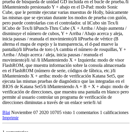
prueba de búsqueda de unidad GD incluida en el bucle de prueba./li
liManteniendo presionado Y + abajo en el D-Pad: modo Sonic
Cube, que le permite ejecutar varias muestras de Holly, básicamente
las mismas que se ejecutan durante los modos de prueba con guión,
pero puede controlarlas con el controlador. ul liCubo sin Tex/li
liCubo de Tex/li liPunch-Thru Cube (X + Arriba / Abajo aumenta /
disminuye el número de cubos, Y + Arriba / Abajo acerca y aleja,
inicia pausas / reanuda el movimiento)/li liPrueba de vértice (B
alterna el mapa de espejo y la transparencia, el d-pad mueve la
pantalla)/li liPrueba de toro (A cambia el número de rosquillas, Y +
Arriba / Abajo acerca / aleja, inicia pausas / reanuda el
movimiento)/li /ul /li liManteniendo X + Izquierda: modo de visor
FlashROM, que muestra información sobre la consola almacenada
en el FlashROM (número de serie, códigos de fábrica, etc.)/li
liManteniendo X + arriba: modo de verificación Katana Set5, que
ejecuta las mismas pruebas de diagnóstico que las integradas en el
BIOS de Katana Set5/li liManteniendo A + B + X + abajo: modo de
verificación de direcciones, que muestra una pantalla en blanco pero
permite al usuario controlar un programa de verificación de
direcciones diminutas a través de un enlace serie/li /ul
Blai
Noviembre 07 2020
10705 visto
1 comentarios
1 calificaciones
Imprimir