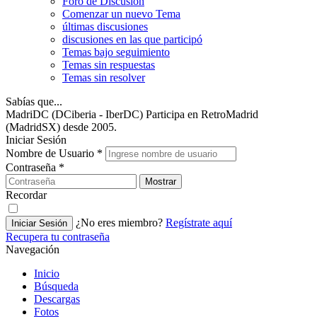
Foro de Discusión
Comenzar un nuevo Tema
últimas discusiones
discusiones en las que participó
Temas bajo seguimiento
Temas sin respuestas
Temas sin resolver
Sabías que...
MadriDC (DCiberia - IberDC) Participa en RetroMadrid
(MadridSX) desde 2005.
Iniciar Sesión
Nombre de Usuario
*
Contraseña
*
Mostrar
Recordar
¿No eres miembro?
Regístrate aquí
Iniciar Sesión
Recupera tu contraseña
Navegación
Inicio
Búsqueda
Descargas
Fotos