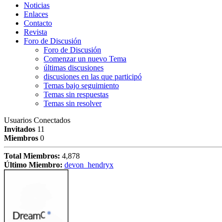
Noticias
Enlaces
Contacto
Revista
Foro de Discusión
Foro de Discusión
Comenzar un nuevo Tema
últimas discusiones
discusiones en las que participó
Temas bajo seguimiento
Temas sin respuestas
Temas sin resolver
Usuarios Conectados
Invitados
11
Miembros
0
Total Miembros:
4,878
Último Miembro:
devon_hendryx