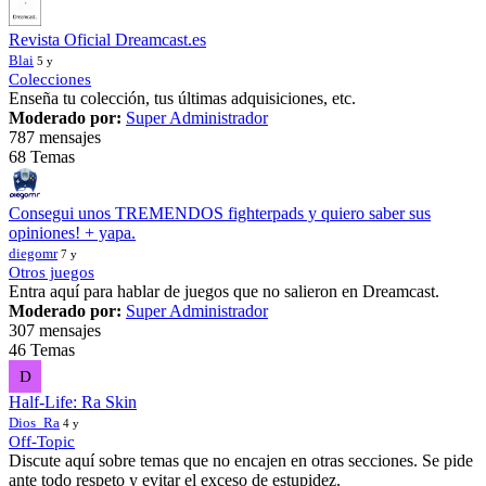
Revista Oficial Dreamcast.es
Blai
5 y
Colecciones
Enseña tu colección, tus últimas adquisiciones, etc.
Moderado por:
Super Administrador
787 mensajes
68 Temas
Consegui unos TREMENDOS fighterpads y quiero saber sus
opiniones! + yapa.
diegomr
7 y
Otros juegos
Entra aquí para hablar de juegos que no salieron en Dreamcast.
Moderado por:
Super Administrador
307 mensajes
46 Temas
D
Half-Life: Ra Skin
Dios_Ra
4 y
Off-Topic
Discute aquí sobre temas que no encajen en otras secciones. Se pide
ante todo respeto y evitar el exceso de estupidez.