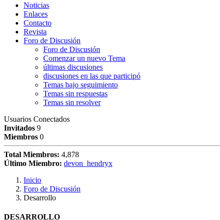
Noticias
Enlaces
Contacto
Revista
Foro de Discusión
Foro de Discusión
Comenzar un nuevo Tema
últimas discusiones
discusiones en las que participó
Temas bajo seguimiento
Temas sin respuestas
Temas sin resolver
Usuarios Conectados
Invitados
9
Miembros
0
Total Miembros:
4,878
Último Miembro:
devon_hendryx
Inicio
Foro de Discusión
Desarrollo
DESARROLLO