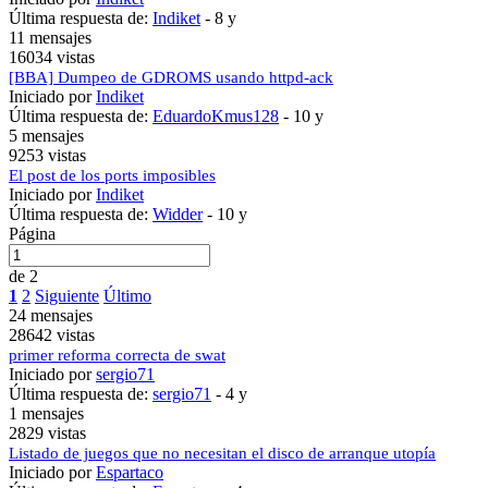
Última respuesta de:
Indiket
-
8 y
11 mensajes
16034 vistas
[BBA] Dumpeo de GDROMS usando httpd-ack
Iniciado por
Indiket
Última respuesta de:
EduardoKmus128
-
10 y
5 mensajes
9253 vistas
El post de los ports imposibles
Iniciado por
Indiket
Última respuesta de:
Widder
-
10 y
Página
de 2
1
2
Siguiente
Último
24 mensajes
28642 vistas
primer reforma correcta de swat
Iniciado por
sergio71
Última respuesta de:
sergio71
-
4 y
1 mensajes
2829 vistas
Listado de juegos que no necesitan el disco de arranque utopía
Iniciado por
Espartaco