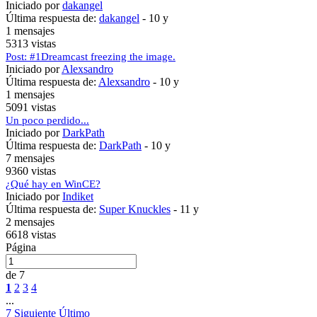
Iniciado por
dakangel
Última respuesta de:
dakangel
-
10 y
1 mensajes
5313 vistas
Post: #1Dreamcast freezing the image.
Iniciado por
Alexsandro
Última respuesta de:
Alexsandro
-
10 y
1 mensajes
5091 vistas
Un poco perdido...
Iniciado por
DarkPath
Última respuesta de:
DarkPath
-
10 y
7 mensajes
9360 vistas
¿Qué hay en WinCE?
Iniciado por
Indiket
Última respuesta de:
Super Knuckles
-
11 y
2 mensajes
6618 vistas
Página
de 7
1
2
3
4
...
7
Siguiente
Último