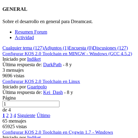
GENERAL
Sobre el desarrollo en general para Dreamcast.
Resumen Forum
Actividad
Cualquier tema (127)
Adjuntos (1)
Encuesta (0)
Discusiones (127)
Configurar KOS 2.0 Toolchain en MINGW - Windows (GCC 4.5.2)
Iniciado por
Indiket
Última respuesta de:
DarkPath
-
8 y
3 mensajes
9696 vistas
Configurar KOS 2.0 Toolchain en Linux
Iniciado por
Guaripolo
Última respuesta de:
Kei_Dash
-
8 y
Página
de 4
1
2
3
4
Siguiente
Último
65 mensajes
65925 vistas
Configurar KOS 2.0 Toolchain en Cygwin 1.7 - Windows
Iniciado por
Indiket