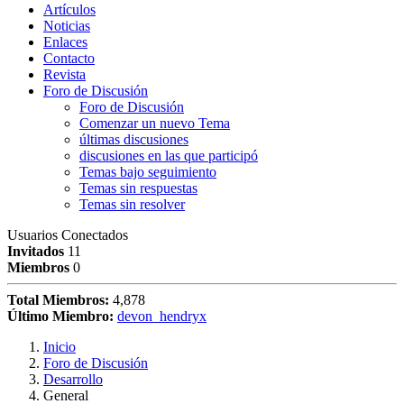
Artículos
Noticias
Enlaces
Contacto
Revista
Foro de Discusión
Foro de Discusión
Comenzar un nuevo Tema
últimas discusiones
discusiones en las que participó
Temas bajo seguimiento
Temas sin respuestas
Temas sin resolver
Usuarios Conectados
Invitados
11
Miembros
0
Total Miembros:
4,878
Último Miembro:
devon_hendryx
Inicio
Foro de Discusión
Desarrollo
General