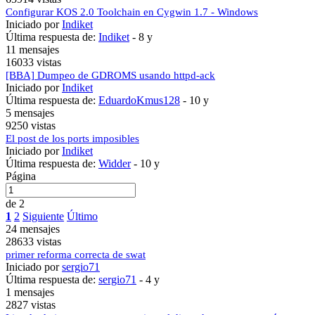
Configurar KOS 2.0 Toolchain en Cygwin 1.7 - Windows
Iniciado por
Indiket
Última respuesta de:
Indiket
-
8 y
11 mensajes
16033 vistas
[BBA] Dumpeo de GDROMS usando httpd-ack
Iniciado por
Indiket
Última respuesta de:
EduardoKmus128
-
10 y
5 mensajes
9250 vistas
El post de los ports imposibles
Iniciado por
Indiket
Última respuesta de:
Widder
-
10 y
Página
de 2
1
2
Siguiente
Último
24 mensajes
28633 vistas
primer reforma correcta de swat
Iniciado por
sergio71
Última respuesta de:
sergio71
-
4 y
1 mensajes
2827 vistas