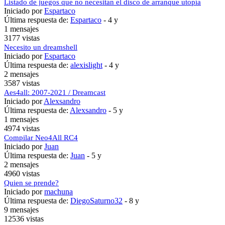
Listado de juegos que no necesitan el disco de arranque utopía
Iniciado por
Espartaco
Última respuesta de:
Espartaco
-
4 y
1 mensajes
3177 vistas
Necesito un dreamshell
Iniciado por
Espartaco
Última respuesta de:
alexislight
-
4 y
2 mensajes
3587 vistas
Aes4all: 2007-2021 / Dreamcast
Iniciado por
Alexsandro
Última respuesta de:
Alexsandro
-
5 y
1 mensajes
4974 vistas
Compilar Neo4All RC4
Iniciado por
Juan
Última respuesta de:
Juan
-
5 y
2 mensajes
4960 vistas
Quien se prende?
Iniciado por
machuna
Última respuesta de:
DiegoSaturno32
-
8 y
9 mensajes
12536 vistas