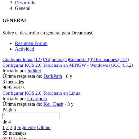
Desarrollo
General
GENERAL
Sobre el desarrollo en general para Dreamcast.
Resumen Forum
Actividad
Cualquier tema (127)
Adjuntos (1)
Encuesta (0)
Discusiones (127)
Configurar KOS 2.0 Toolchain en MINGW - Windows (GCC 4.5.2)
Iniciado por
Indiket
Última respuesta de:
DarkPath
-
8 y
3 mensajes
9695 vistas
Configurar KOS 2.0 Toolchain en Linux
Iniciado por
Guaripolo
Última respuesta de:
Kei_Dash
-
8 y
Página
de 4
1
2
3
4
Siguiente
Último
65 mensajes
65914 vistas