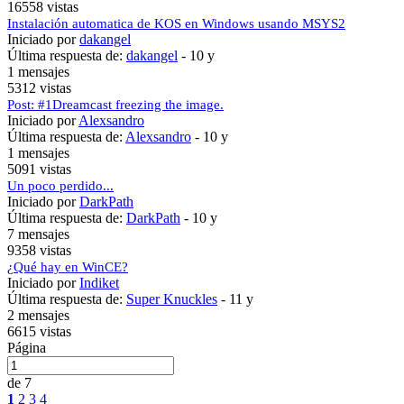
16558 vistas
Instalación automatica de KOS en Windows usando MSYS2
Iniciado por
dakangel
Última respuesta de:
dakangel
-
10 y
1 mensajes
5312 vistas
Post: #1Dreamcast freezing the image.
Iniciado por
Alexsandro
Última respuesta de:
Alexsandro
-
10 y
1 mensajes
5091 vistas
Un poco perdido...
Iniciado por
DarkPath
Última respuesta de:
DarkPath
-
10 y
7 mensajes
9358 vistas
¿Qué hay en WinCE?
Iniciado por
Indiket
Última respuesta de:
Super Knuckles
-
11 y
2 mensajes
6615 vistas
Página
de 7
1
2
3
4