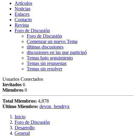
Artículos
Noticias
Enlaces
Contacto
Revista
Foro de Discusión
Foro de Discusión
Comenzar un nuevo Tema
últimas discusiones
discusiones en las que participó
Temas bajo seguimiento
Temas sin respuestas
Temas sin resolver
Usuarios Conectados
Invitados
6
Miembros
0
Total Miembros:
4,878
Último Miembro:
devon_hendryx
Inicio
Foro de Discusión
Desarrollo
General