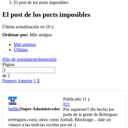
El post de los ports imposibles
El post de los ports imposibles
Última actualización en
10 y
Ordenar por:
Más antiguo
Más antiguo
Últimas
Hilo de seguimiento
Impresión
Página
de 2
Primero
Anterior
1
2
Publicado
11 y
#21
Indiket
Super Administrador
Por supuesto!! He hecho los
ports de la gente de Retroguru
(retroguru.com), otros como Airball, Blockrage... dale un
vistazo a las noticias escritas por mi ;)