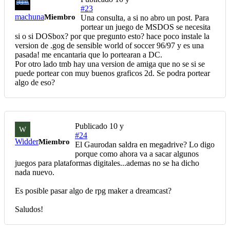
#23
machuna
Miembro
Una consulta, a si no abro un post. Para
portear un juego de MSDOS se necesita
si o si DOSbox? por que pregunto esto? hace poco instale la
version de .gog de sensible world of soccer 96/97 y es una
pasada! me encantaria que lo portearan a DC.
Por otro lado tmb hay una version de amiga que no se si se
puede portear con muy buenos graficos 2d. Se podra portear
algo de eso?
Publicado
10 y
W
#24
Widder
Miembro
El Gaurodan saldra en megadrive? Lo digo
porque como ahora va a sacar algunos
juegos para plataformas digitales...ademas no se ha dicho
nada nuevo.
Es posible pasar algo de rpg maker a dreamcast?
Saludos!