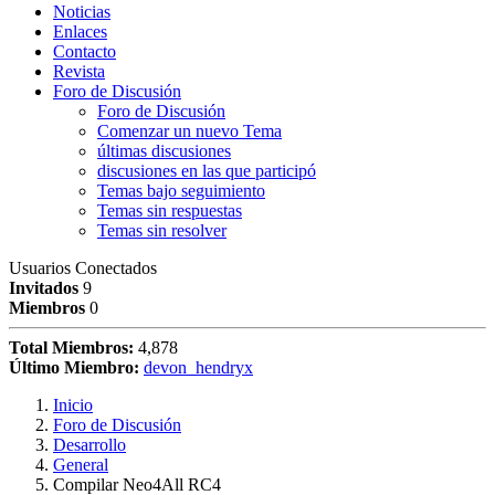
Noticias
Enlaces
Contacto
Revista
Foro de Discusión
Foro de Discusión
Comenzar un nuevo Tema
últimas discusiones
discusiones en las que participó
Temas bajo seguimiento
Temas sin respuestas
Temas sin resolver
Usuarios Conectados
Invitados
9
Miembros
0
Total Miembros:
4,878
Último Miembro:
devon_hendryx
Inicio
Foro de Discusión
Desarrollo
General
Compilar Neo4All RC4