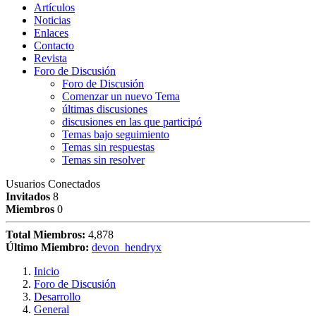
Artículos
Noticias
Enlaces
Contacto
Revista
Foro de Discusión
Foro de Discusión
Comenzar un nuevo Tema
últimas discusiones
discusiones en las que participó
Temas bajo seguimiento
Temas sin respuestas
Temas sin resolver
Usuarios Conectados
Invitados
8
Miembros
0
Total Miembros:
4,878
Último Miembro:
devon_hendryx
Inicio
Foro de Discusión
Desarrollo
General