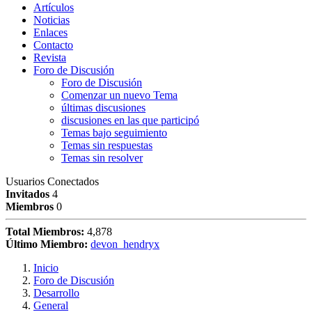
Artículos
Noticias
Enlaces
Contacto
Revista
Foro de Discusión
Foro de Discusión
Comenzar un nuevo Tema
últimas discusiones
discusiones en las que participó
Temas bajo seguimiento
Temas sin respuestas
Temas sin resolver
Usuarios Conectados
Invitados
4
Miembros
0
Total Miembros:
4,878
Último Miembro:
devon_hendryx
Inicio
Foro de Discusión
Desarrollo
General