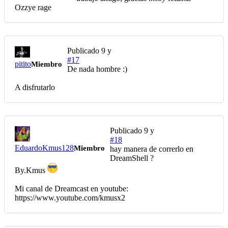
Ozzye rage
Publicado
9 y
#17
pitito
Miembro
De nada hombre :)
A disfrutarlo
Publicado
9 y
#18
EduardoKmus128
Miembro
hay manera de correrlo en
DreamShell ?
By.Kmus
Mi canal de Dreamcast en youtube:
https://www.youtube.com/kmusx2