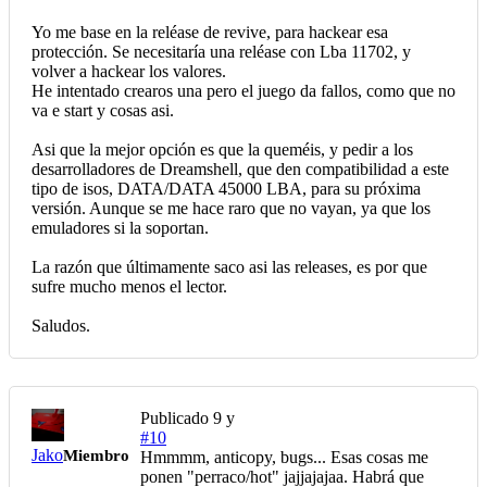
Yo me base en la reléase de revive, para hackear esa
protección. Se necesitaría una reléase con Lba 11702, y
volver a hackear los valores.
He intentado crearos una pero el juego da fallos, como que no
va e start y cosas asi.
Asi que la mejor opción es que la queméis, y pedir a los
desarrolladores de Dreamshell, que den compatibilidad a este
tipo de isos, DATA/DATA 45000 LBA, para su próxima
versión. Aunque se me hace raro que no vayan, ya que los
emuladores si la soportan.
La razón que últimamente saco asi las releases, es por que
sufre mucho menos el lector.
Saludos.
Publicado
9 y
#10
Jako
Miembro
Hmmmm, anticopy, bugs... Esas cosas me
ponen "perraco/hot" jajjajajaa. Habrá que