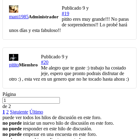
Publicado
9 y
#19
mani1985
Administrador
pitito eres muy grande!!! No paras
de sorprendernos!! Lo probé hará
unos días y esta fabuloso!!
Publicado
9 y
#20
pitito
Miembro
Me alegro que te guste :) trabajo ha costado
jeje, espero que pronto podrais disfrutar de
otro :) , esta vez en un genero que no he tocado hasta ahora :)
Página
de 2
1
2
Siguiente
Último
puede ver todos los hilos de discusión en este foro.
no puede
iniciar un nuevo hilo de discusión en este foro.
no puede
responder en este hilo de discusión.
no puede
empezar en una encuesta en este foro.