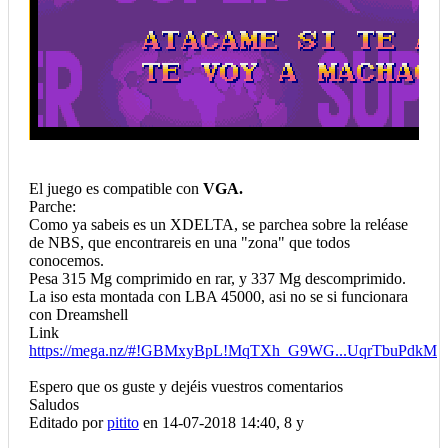
El juego es compatible con
VGA.
Parche:
Como ya sabeis es un XDELTA, se parchea sobre la reléase
de NBS, que encontrareis en una "zona" que todos
conocemos.
Pesa 315 Mg comprimido en rar, y 337 Mg descomprimido.
La iso esta montada con LBA 45000, asi no se si funcionara
con Dreamshell
Link
https://mega.nz/#!GBMxyBpL!MqTXh_G9WG...UqrTbuPdkM
Espero que os guste y dejéis vuestros comentarios
Saludos
Editado por
pitito
en 14-07-2018 14:40,
8 y