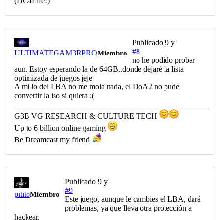
(DC4Life!)
Publicado
9 y
#8
ULTIMATEGAM3RPRO
Miembro
no he podido probar
aun. Estoy esperando la de 64GB..donde dejaré la lista
optimizada de juegos jeje
A mi lo del LBA no me mola nada, el DoA2 no pude
convertir la iso si quiera :(
__________________________________________________
G3B VG RESEARCH & CULTURE TECH
Up to 6 billion online gaming
Be Dreamcast my friend
Publicado
9 y
#9
pitito
Miembro
Este juego, aunque le cambies el LBA, dará
problemas, ya que lleva otra protección a
hackear.