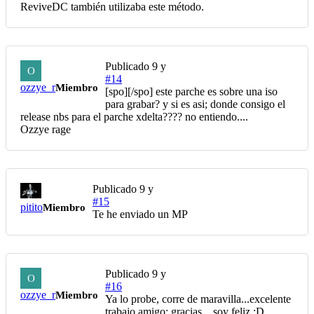
ReviveDC también utilizaba este método.
Publicado
9 y
O
#14
ozzye_r
Miembro
[spo][/spo] este parche es sobre una iso
para grabar? y si es asi; donde consigo el
release nbs para el parche xdelta???? no entiendo....
Ozzye rage
Publicado
9 y
#15
pitito
Miembro
Te he enviado un MP
Publicado
9 y
O
#16
ozzye_r
Miembro
Ya lo probe, corre de maravilla...excelente
trabajo amigo; gracias ...soy feliz.:D