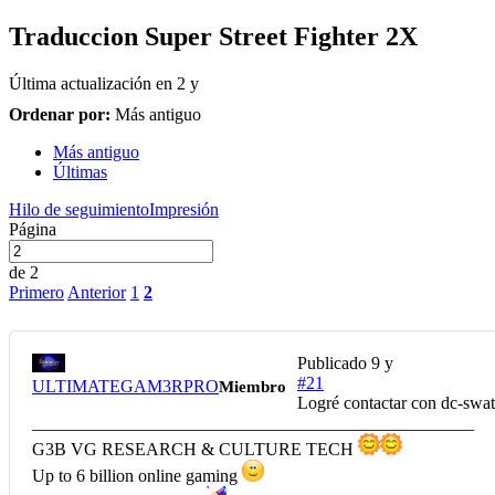
Traduccion Super Street Fighter 2X
Última actualización en
2 y
Ordenar por:
Más antiguo
Más antiguo
Últimas
Hilo de seguimiento
Impresión
Página
de 2
Primero
Anterior
1
2
Publicado
9 y
#21
ULTIMATEGAM3RPRO
Miembro
Logré contactar con dc-swat
__________________________________________________
G3B VG RESEARCH & CULTURE TECH
Up to 6 billion online gaming