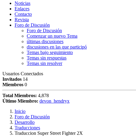
Noticias
Enlaces
Contacto
Revista
Foro de Discusión
Foro de Discusión
Comenzar un nuevo Tema
últimas discusiones
discusiones en las que participó
Temas bajo seguimiento
Temas sin respuestas
Temas sin resolver
Usuarios Conectados
Invitados
14
Miembros
0
Total Miembros:
4,878
Último Miembro:
devon_hendryx
Inicio
Foro de Discusión
Desarrollo
Traducciones
Traduccion Super Street Fighter 2X