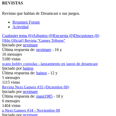
REVISTAS
Revistas que hablan de Dreamcast o sus juegos.
Resumen Forum
Actividad
Cualquier tema (6)
Adjuntos (0)
Encuesta (0)
Discusiones (6)
[Hilo Oficial] Revista "Games Tribune"
Iniciado por
nextmare
Última respuesta de:
nextmare
-
16 y
16 mensajes
5180 vistas
scans hobby consolas - lanzamiento en japon de dreamcast
Iniciado por
baigos
Última respuesta de:
baigos
-
12 y
5 mensajes
1115 vistas
Revista Next Gamers #35 (Diciembre 08)
Iniciado por
nextmare
Última respuesta de:
mani1985
-
18 y
6 mensajes
1404 vistas
a Next Gamers #34 - Noviembre 08
Iniciado por
nextmare