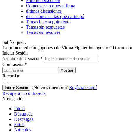
Foro de Discusión
Comenzar un nuevo Tema
últimas discusiones
discusiones en las que participó
Temas bajo seguimiento
Temas sin respuestas
Temas sin resolver
Sabías que...
La primera edición japonesa de Virtua Fighter incluye un GD-rom con
Iniciar Sesión
Nombre de Usuario
*
Contraseña
*
Mostrar
Recordar
¿No eres miembro?
Regístrate aquí
Iniciar Sesión
Recupera tu contraseña
Navegación
Inicio
Búsqueda
Descargas
Fotos
Artículos