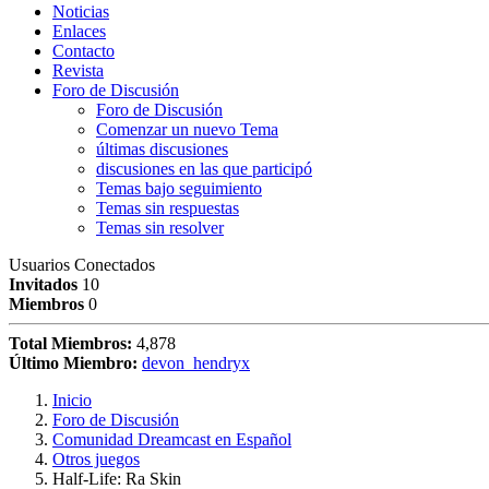
Noticias
Enlaces
Contacto
Revista
Foro de Discusión
Foro de Discusión
Comenzar un nuevo Tema
últimas discusiones
discusiones en las que participó
Temas bajo seguimiento
Temas sin respuestas
Temas sin resolver
Usuarios Conectados
Invitados
10
Miembros
0
Total Miembros:
4,878
Último Miembro:
devon_hendryx
Inicio
Foro de Discusión
Comunidad Dreamcast en Español
Otros juegos
Half-Life: Ra Skin