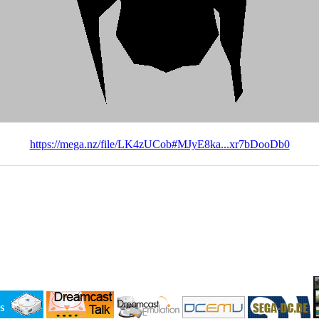
https://mega.nz/file/LK4zUCob#MJyE8ka...xr7bDooDb0