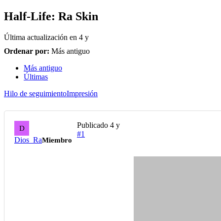
Half-Life: Ra Skin
Última actualización en
4 y
Ordenar por:
Más antiguo
Más antiguo
Últimas
Hilo de seguimiento
Impresión
Publicado
4 y
D
#1
Dios_Ra
Miembro