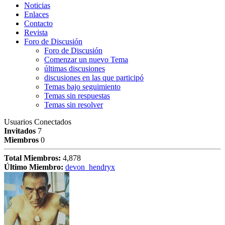
Noticias
Enlaces
Contacto
Revista
Foro de Discusión
Foro de Discusión
Comenzar un nuevo Tema
últimas discusiones
discusiones en las que participó
Temas bajo seguimiento
Temas sin respuestas
Temas sin resolver
Usuarios Conectados
Invitados
7
Miembros
0
Total Miembros:
4,878
Último Miembro:
devon_hendryx