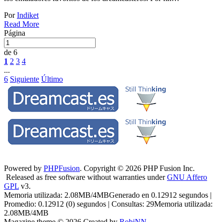
Por
Indiket
Read More
Página
de 6
1
2
3
4
...
6
Siguiente
Último
Powered by
PHPFusion
. Copyright © 2026 PHP Fusion Inc.
Released as free software without warranties under
GNU Affero
GPL
v3.
Memoria utilizada: 2.08MB/4MBGenerado en 0.12912 segundos |
Promedio: 0.12912 (0) segundos | Consultas: 29Memoria utilizada:
2.08MB/4MB
Magazine theme © 2026 Created by
RobiNN