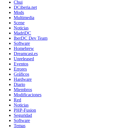
Chui
DCiberia.net
Mods
Multimedia
Scene
Noticias
MadriDC
IberDC Dev Team
Software
Homebrew
Dreamcast.es
Unreleased
Eventos
Errores
Gráficos
Hardware
Diario
Miembros
Modificaciones
Red
Noticias
PHP-Fusion
Seguridad
Software
Temas