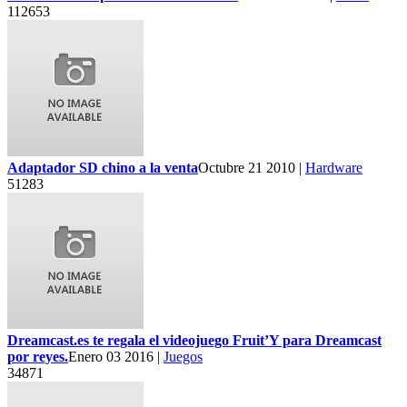
112653
Adaptador SD chino a la venta
Octubre 21 2010 |
Hardware
51283
Dreamcast.es te regala el videojuego Fruit’Y para Dreamcast
por reyes.
Enero 03 2016 |
Juegos
34871