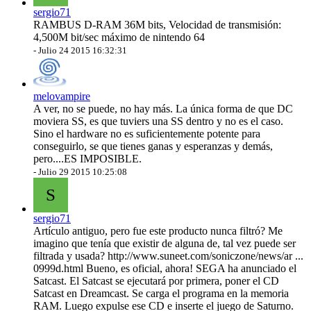
sergio71
RAMBUS D-RAM 36M bits, Velocidad de transmisión:
4,500M bit/sec máximo de nintendo 64
-
Julio 24 2015 16:32:31
melovampire
A ver, no se puede, no hay más. La única forma de que DC
moviera SS, es que tuviers una SS dentro y no es el caso.
Sino el hardware no es suficientemente potente para
conseguirlo, se que tienes ganas y esperanzas y demás,
pero....ES IMPOSIBLE.
-
Julio 29 2015 10:25:08
S
sergio71
Artículo antiguo, pero fue este producto nunca filtró? Me
imagino que tenía que existir de alguna de, tal vez puede ser
filtrada y usada? http://www.suneet.com/soniczone/news/ar ...
0999d.html Bueno, es oficial, ahora! SEGA ha anunciado el
Satcast. El Satcast se ejecutará por primera, poner el CD
Satcast en Dreamcast. Se carga el programa en la memoria
RAM. Luego expulse ese CD e inserte el juego de Saturno.