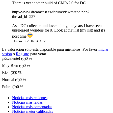
There is yet another build of CMR-2.0 for DC.
http://www.dreamcast.es/forum/viewthread.php?
thread_id=527
As a DC collector and lover a long the years I have seen
unreleased wonders for it. Look at that list (my list) and it's
post time
.
-
Enero 05 2016 04:31:29
La valoración sólo está disponible para miembros. Por favor
Iniciar
sesión
o
Registro
para votar.
¡Excelente! (0)
0 %
Muy Bien (0)
0 %
Bien (0)
0 %
Normal (0)
0 %
Pobre (0)
0 %
Noticias más recientes
Noticias más leídas
Noticias más comentadas
Noticias mejor calificadas