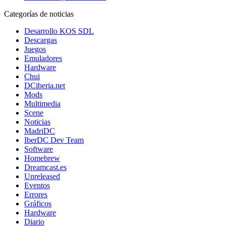
Categorías de noticias
Desarrollo KOS SDL
Descargas
Juegos
Emuladores
Hardware
Chui
DCiberia.net
Mods
Multimedia
Scene
Noticias
MadriDC
IberDC Dev Team
Software
Homebrew
Dreamcast.es
Unreleased
Eventos
Errores
Gráficos
Hardware
Diario