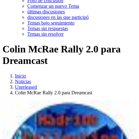
Foro de Discusión
Comenzar un nuevo Tema
últimas discusiones
discusiones en las que participó
Temas bajo seguimiento
Temas sin respuestas
Temas sin resolver
Colin McRae Rally 2.0 para
Dreamcast
Inicio
Noticias
Unreleased
Colin McRae Rally 2.0 para Dreamcast