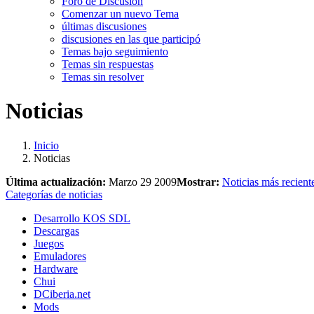
Foro de Discusión
Comenzar un nuevo Tema
últimas discusiones
discusiones en las que participó
Temas bajo seguimiento
Temas sin respuestas
Temas sin resolver
Noticias
Inicio
Noticias
Última actualización:
Marzo 29 2009
Mostrar:
Noticias más recient
Categorías de noticias
Desarrollo KOS SDL
Descargas
Juegos
Emuladores
Hardware
Chui
DCiberia.net
Mods