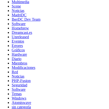
Multimedia
Scene
Noticias
MadriDC
IberDC Dev Team
Software
Homebrew
Dreamcast.es
Unreleased
Eventos
Errores
Gráficos
Hardware
Diario
Miembros
Modificaciones
Red
Noticias
PHP-Fusion
Seguridad
Software
Temas
Windows
Atomiswave
sin categoría