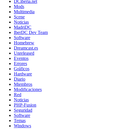
DCiberia.net
Mods
Multimedia
Scene
Noticias
MadriDC
IberDC Dev Team
Software
Homebrew
Dreamcast.es
Unreleased
Eventos
Errores
Gráficos
Hardware
Diario
Miembros
Modificaciones
Red
Noticias
PHP-Fusion
Seguridad
Software
Temas
Windows