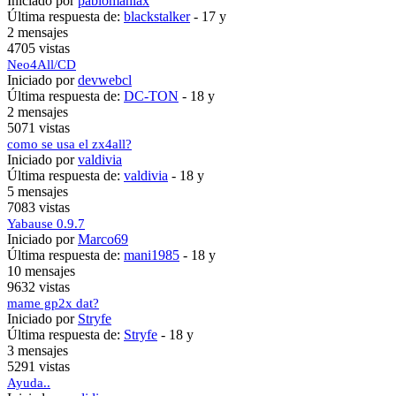
Iniciado por
pablomaniax
Última respuesta de:
blackstalker
-
17 y
2 mensajes
4705 vistas
Neo4All/CD
Iniciado por
devwebcl
Última respuesta de:
DC-TON
-
18 y
2 mensajes
5071 vistas
como se usa el zx4all?
Iniciado por
valdivia
Última respuesta de:
valdivia
-
18 y
5 mensajes
7083 vistas
Yabause 0.9.7
Iniciado por
Marco69
Última respuesta de:
mani1985
-
18 y
10 mensajes
9632 vistas
mame gp2x dat?
Iniciado por
Stryfe
Última respuesta de:
Stryfe
-
18 y
3 mensajes
5291 vistas
Ayuda..