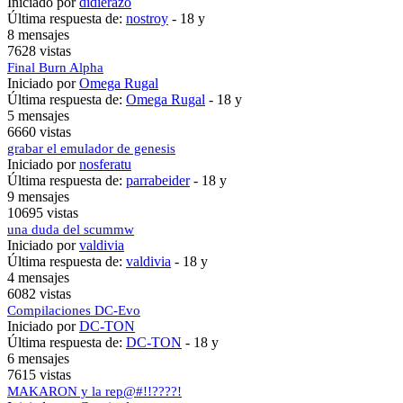
Iniciado por
didierazo
Última respuesta de:
nostroy
-
18 y
8 mensajes
7628 vistas
Final Burn Alpha
Iniciado por
Omega Rugal
Última respuesta de:
Omega Rugal
-
18 y
5 mensajes
6660 vistas
grabar el emulador de genesis
Iniciado por
nosferatu
Última respuesta de:
parrabeider
-
18 y
9 mensajes
10695 vistas
una duda del scummw
Iniciado por
valdivia
Última respuesta de:
valdivia
-
18 y
4 mensajes
6082 vistas
Compilaciones DC-Evo
Iniciado por
DC-TON
Última respuesta de:
DC-TON
-
18 y
6 mensajes
7615 vistas
MAKARON y la rep@#!!????!