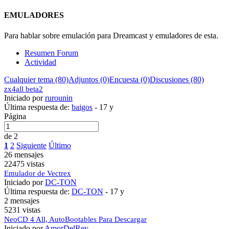
EMULADORES
Para hablar sobre emulación para Dreamcast y emuladores de esta.
Resumen Forum
Actividad
Cualquier tema (80)
Adjuntos (0)
Encuesta (0)
Discusiones (80)
zx4all beta2
Iniciado por
rurounin
Última respuesta de:
baigos
-
17 y
Página
de 2
1
2
Siguiente
Último
26 mensajes
22475 vistas
Emulador de Vectrex
Iniciado por
DC-TON
Última respuesta de:
DC-TON
-
17 y
2 mensajes
5231 vistas
NeoCD 4 All, AutoBootables Para Descargar
Iniciado por
AmorDelRey