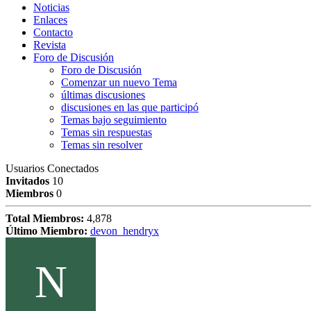
Noticias
Enlaces
Contacto
Revista
Foro de Discusión
Foro de Discusión
Comenzar un nuevo Tema
últimas discusiones
discusiones en las que participó
Temas bajo seguimiento
Temas sin respuestas
Temas sin resolver
Usuarios Conectados
Invitados
10
Miembros
0
Total Miembros:
4,878
Último Miembro:
devon_hendryx
N