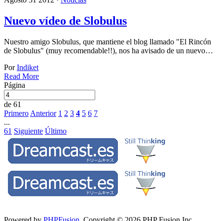
Nuevo vídeo de Slobulus
Nuestro amigo Slobulus, que mantiene el blog llamado "El Rincón
de Slobulus" (muy recomendable!!), nos ha avisado de un nuevo…
Por
Indiket
Read More
Página
de 61
Primero
Anterior
1
2
3
4
5
6
7
...
61
Siguiente
Último
Powered by
PHPFusion
. Copyright © 2026 PHP Fusion Inc.