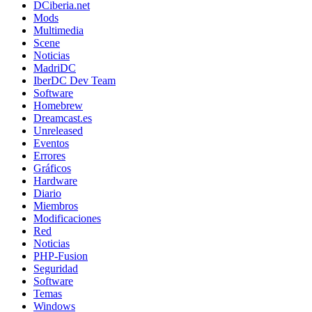
DCiberia.net
Mods
Multimedia
Scene
Noticias
MadriDC
IberDC Dev Team
Software
Homebrew
Dreamcast.es
Unreleased
Eventos
Errores
Gráficos
Hardware
Diario
Miembros
Modificaciones
Red
Noticias
PHP-Fusion
Seguridad
Software
Temas
Windows