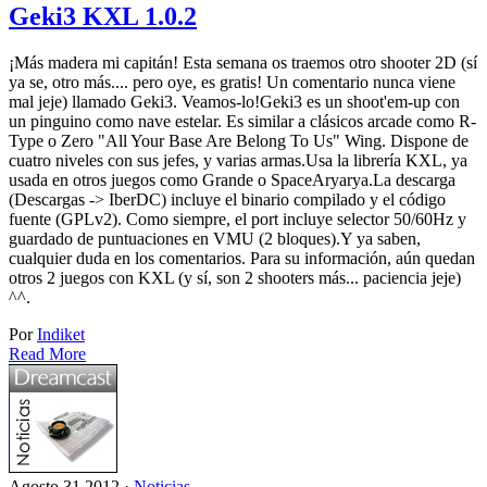
Geki3 KXL 1.0.2
¡Más madera mi capitán! Esta semana os traemos otro shooter 2D (sí
ya se, otro más.... pero oye, es gratis! Un comentario nunca viene
mal jeje) llamado Geki3. Veamos-lo!Geki3 es un shoot'em-up con
un pinguino como nave estelar. Es similar a clásicos arcade como R-
Type o Zero "All Your Base Are Belong To Us" Wing. Dispone de
cuatro niveles con sus jefes, y varias armas.Usa la librería KXL, ya
usada en otros juegos como Grande o SpaceAryarya.La descarga
(Descargas -> IberDC) incluye el binario compilado y el código
fuente (GPLv2). Como siempre, el port incluye selector 50/60Hz y
guardado de puntuaciones en VMU (2 bloques).Y ya saben,
cualquier duda en los comentarios. Para su información, aún quedan
otros 2 juegos con KXL (y sí, son 2 shooters más... paciencia jeje)
^^.
Por
Indiket
Read More
Agosto 31 2012 ·
Noticias