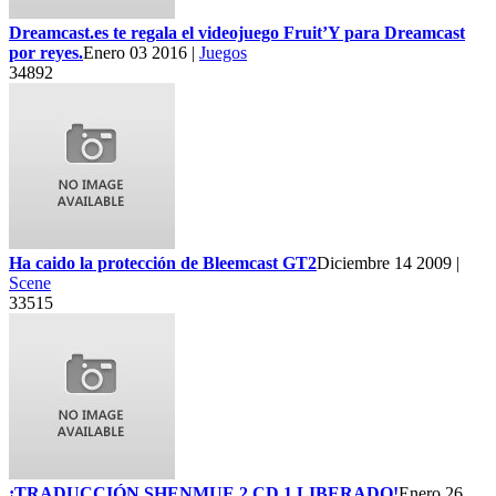
Dreamcast.es te regala el videojuego Fruit’Y para Dreamcast
por reyes.
Enero 03 2016 |
Juegos
34892
Ha caido la protección de Bleemcast GT2
Diciembre 14 2009 |
Scene
33515
¡TRADUCCIÓN SHENMUE 2 CD 1 LIBERADO!
Enero 26