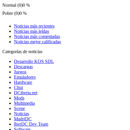
Normal (0)
0 %
Pobre (0)
0 %
Noticias más recientes
Noticias más leídas
Noticias más comentadas
Noticias mejor calificadas
Categorías de noticias
Desarrollo KOS SDL
Descargas
Juegos
Emuladores
Hardware
Chui
DCiberia.net
Mods
Multimedia
Scene
Noticias
MadriDC
IberDC Dev Team
Software