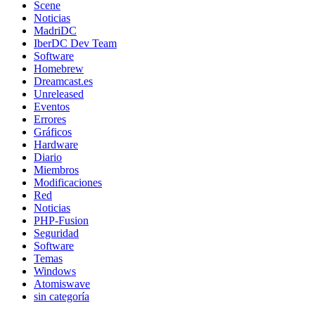
Scene
Noticias
MadriDC
IberDC Dev Team
Software
Homebrew
Dreamcast.es
Unreleased
Eventos
Errores
Gráficos
Hardware
Diario
Miembros
Modificaciones
Red
Noticias
PHP-Fusion
Seguridad
Software
Temas
Windows
Atomiswave
sin categoría