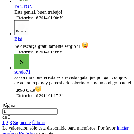
DC-TON
Esta genial, buen trabajo!
-
Diciembre 16 2014 01:00:59
Blai
Se descarga gratuitamente sergio71
-
Diciembre 16 2014 01:09:39
S
sergio71
aaaaa muy buena esta esta revista ojala que pongan codigos
de action replay y gameshark sobretodo hay un codigo para el
juego e.g.g
-
Diciembre 16 2014 01:17:24
Página
de 3
1
2
3
Siguiente
Último
La valoración sólo está disponible para miembros. Por favor
Iniciar
sesión
o
Registro
para votar.