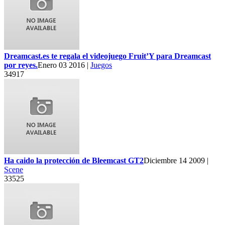
Dreamcast.es te regala el videojuego Fruit’Y para Dreamcast
por reyes.
Enero 03 2016 |
Juegos
34917
Ha caido la protección de Bleemcast GT2
Diciembre 14 2009 |
Scene
33525