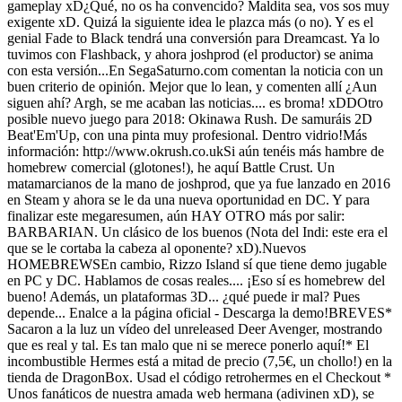
gameplay xD¿Qué, no os ha convencido? Maldita sea, vos sos muy
exigente xD. Quizá la siguiente idea le plazca más (o no). Y es el
genial Fade to Black tendrá una conversión para Dreamcast. Ya lo
tuvimos con Flashback, y ahora joshprod (el productor) se anima
con esta versión...En SegaSaturno.com comentan la noticia con un
buen criterio de opinión. Mejor que lo lean, y comenten allí ¿Aun
siguen ahí? Argh, se me acaban las noticias.... es broma! xDDOtro
posible nuevo juego para 2018: Okinawa Rush. De samuráis 2D
Beat'Em'Up, con una pinta muy profesional. Dentro vidrio!Más
información: http://www.okrush.co.ukSi aún tenéis más hambre de
homebrew comercial (glotones!), he aquí Battle Crust. Un
matamarcianos de la mano de joshprod, que ya fue lanzado en 2016
en Steam y ahora se le da una nueva oportunidad en DC. Y para
finalizar este megaresumen, aún HAY OTRO más por salir:
BARBARIAN. Un clásico de los buenos (Nota del Indi: este era el
que se le cortaba la cabeza al oponente? xD).Nuevos
HOMEBREWSEn cambio, Rizzo Island sí que tiene demo jugable
en PC y DC. Hablamos de cosas reales.... ¡Eso sí es homebrew del
bueno! Además, un plataformas 3D... ¿qué puede ir mal? Pues
depende... Enalce a la página oficial - Descarga la demo!BREVES*
Sacaron a la luz un vídeo del unreleased Deer Avenger, mostrando
que es real y tal. Es tan malo que ni se merece ponerlo aquí!* El
incombustible Hermes está a mitad de precio (7,5€, un chollo!) en la
tienda de DragonBox. Usad el código retrohermes en el Checkout *
Unos fanáticos de nuestra amada web hermana (adivinen xD), se