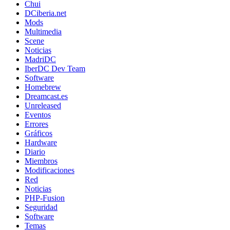
Chui
DCiberia.net
Mods
Multimedia
Scene
Noticias
MadriDC
IberDC Dev Team
Software
Homebrew
Dreamcast.es
Unreleased
Eventos
Errores
Gráficos
Hardware
Diario
Miembros
Modificaciones
Red
Noticias
PHP-Fusion
Seguridad
Software
Temas