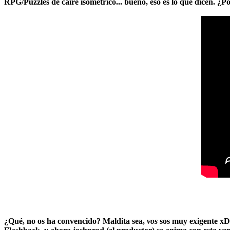
RPG/Puzzles de caire isométrico... bueno, eso es lo que dicen. ¿P
¿Qué, no os ha convencido? Maldita sea,
vos
sos muy exigente xD. 