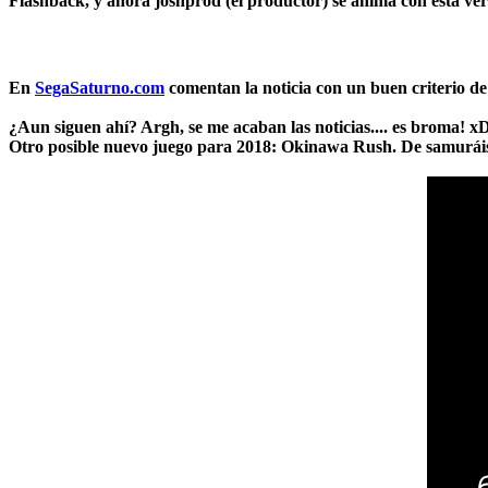
Flashback, y ahora
joshprod
(el productor) se anima con esta vers
En
SegaSaturno.com
comentan la noticia con un buen criterio de
¿Aun siguen ahí? Argh, se me acaban las noticias.... es broma! 
Otro posible nuevo juego para 2018:
Okinawa Rush
. De samurái