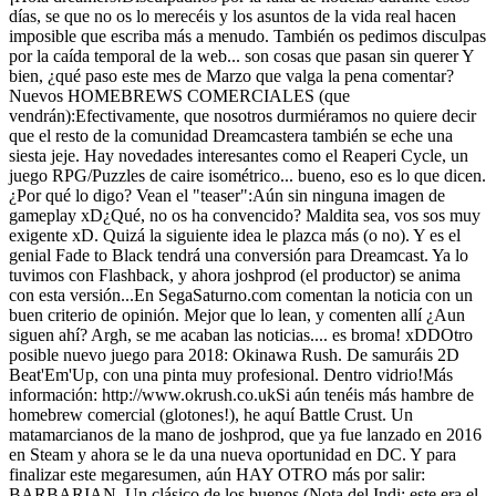
días, se que no os lo merecéis y los asuntos de la vida real hacen
imposible que escriba más a menudo. También os pedimos disculpas
por la caída temporal de la web... son cosas que pasan sin querer Y
bien, ¿qué paso este mes de Marzo que valga la pena comentar?
Nuevos HOMEBREWS COMERCIALES (que
vendrán):Efectivamente, que nosotros durmiéramos no quiere decir
que el resto de la comunidad Dreamcastera también se eche una
siesta jeje. Hay novedades interesantes como el Reaperi Cycle, un
juego RPG/Puzzles de caire isométrico... bueno, eso es lo que dicen.
¿Por qué lo digo? Vean el "teaser":Aún sin ninguna imagen de
gameplay xD¿Qué, no os ha convencido? Maldita sea, vos sos muy
exigente xD. Quizá la siguiente idea le plazca más (o no). Y es el
genial Fade to Black tendrá una conversión para Dreamcast. Ya lo
tuvimos con Flashback, y ahora joshprod (el productor) se anima
con esta versión...En SegaSaturno.com comentan la noticia con un
buen criterio de opinión. Mejor que lo lean, y comenten allí ¿Aun
siguen ahí? Argh, se me acaban las noticias.... es broma! xDDOtro
posible nuevo juego para 2018: Okinawa Rush. De samuráis 2D
Beat'Em'Up, con una pinta muy profesional. Dentro vidrio!Más
información: http://www.okrush.co.ukSi aún tenéis más hambre de
homebrew comercial (glotones!), he aquí Battle Crust. Un
matamarcianos de la mano de joshprod, que ya fue lanzado en 2016
en Steam y ahora se le da una nueva oportunidad en DC. Y para
finalizar este megaresumen, aún HAY OTRO más por salir:
BARBARIAN. Un clásico de los buenos (Nota del Indi: este era el