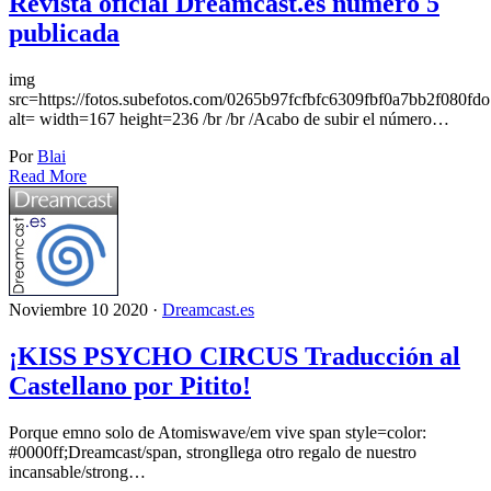
Revista oficial Dreamcast.es número 5
publicada
img
src=https://fotos.subefotos.com/0265b97fcfbfc6309fbf0a7bb2f080fdo
alt= width=167 height=236 /br /br /Acabo de subir el número…
Por
Blai
Read More
Noviembre 10 2020 ·
Dreamcast.es
¡KISS PSYCHO CIRCUS Traducción al
Castellano por Pitito!
Porque emno solo de Atomiswave/em vive span style=color:
#0000ff;Dreamcast/span, strongllega otro regalo de nuestro
incansable/strong…