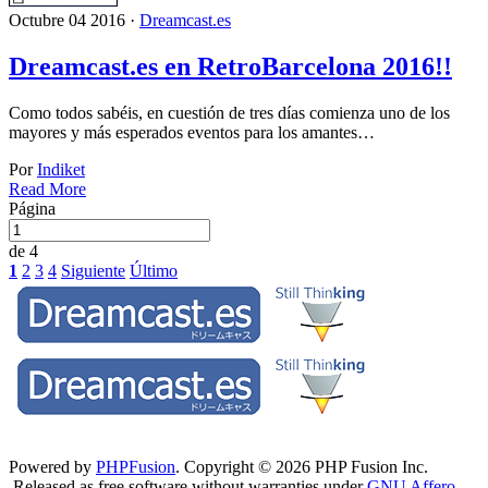
Octubre 04 2016 ·
Dreamcast.es
Dreamcast.es en RetroBarcelona 2016!!
Como todos sabéis, en cuestión de tres días comienza uno de los
mayores y más esperados eventos para los amantes…
Por
Indiket
Read More
Página
de 4
1
2
3
4
Siguiente
Último
Powered by
PHPFusion
. Copyright © 2026 PHP Fusion Inc.
Released as free software without warranties under
GNU Affero