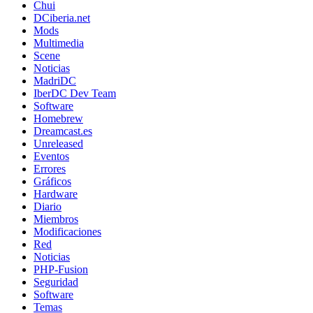
Chui
DCiberia.net
Mods
Multimedia
Scene
Noticias
MadriDC
IberDC Dev Team
Software
Homebrew
Dreamcast.es
Unreleased
Eventos
Errores
Gráficos
Hardware
Diario
Miembros
Modificaciones
Red
Noticias
PHP-Fusion
Seguridad
Software
Temas