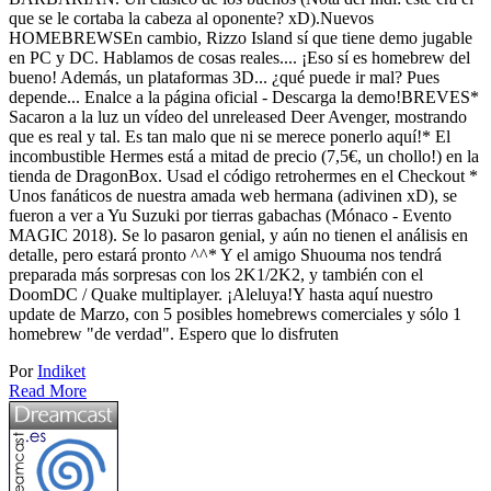
que se le cortaba la cabeza al oponente? xD).Nuevos
HOMEBREWSEn cambio, Rizzo Island sí que tiene demo jugable
en PC y DC. Hablamos de cosas reales.... ¡Eso sí es homebrew del
bueno! Además, un plataformas 3D... ¿qué puede ir mal? Pues
depende... Enalce a la página oficial - Descarga la demo!BREVES*
Sacaron a la luz un vídeo del unreleased Deer Avenger, mostrando
que es real y tal. Es tan malo que ni se merece ponerlo aquí!* El
incombustible Hermes está a mitad de precio (7,5€, un chollo!) en la
tienda de DragonBox. Usad el código retrohermes en el Checkout *
Unos fanáticos de nuestra amada web hermana (adivinen xD), se
fueron a ver a Yu Suzuki por tierras gabachas (Mónaco - Evento
MAGIC 2018). Se lo pasaron genial, y aún no tienen el análisis en
detalle, pero estará pronto ^^* Y el amigo Shuouma nos tendrá
preparada más sorpresas con los 2K1/2K2, y también con el
DoomDC / Quake multiplayer. ¡Aleluya!Y hasta aquí nuestro
update de Marzo, con 5 posibles homebrews comerciales y sólo 1
homebrew "de verdad". Espero que lo disfruten
Por
Indiket
Read More