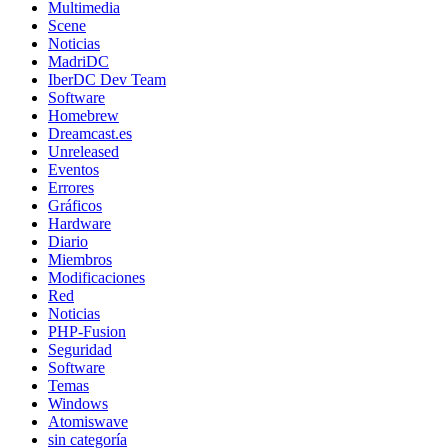
Multimedia
Scene
Noticias
MadriDC
IberDC Dev Team
Software
Homebrew
Dreamcast.es
Unreleased
Eventos
Errores
Gráficos
Hardware
Diario
Miembros
Modificaciones
Red
Noticias
PHP-Fusion
Seguridad
Software
Temas
Windows
Atomiswave
sin categoría