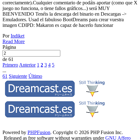
correctamente).Cualquier comentario de podáis aportar (como que X
juego no funciona, o tiene fallos gráficos...) será MUY
BIENVENIDO Tenéis la descarga del binario en Descargas ->
Emuladores. Usad el fabuloso BootDreams para crear vuestra
imagen CDIPD: Makaron es capaz de hacerlo funcionar
Por
Indiket
Read More
Página
de 61
Primero
Anterior
1
2
3
4
5
...
61
Siguiente
Último
Powered by
PHPFusion
. Copyright © 2026 PHP Fusion Inc.
Released as free software without warranties under
GNU Affero