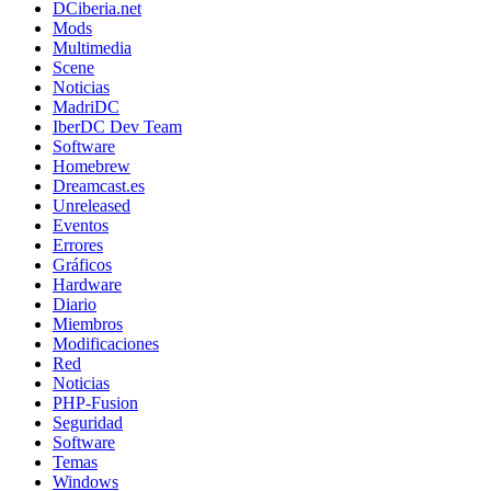
DCiberia.net
Mods
Multimedia
Scene
Noticias
MadriDC
IberDC Dev Team
Software
Homebrew
Dreamcast.es
Unreleased
Eventos
Errores
Gráficos
Hardware
Diario
Miembros
Modificaciones
Red
Noticias
PHP-Fusion
Seguridad
Software
Temas
Windows