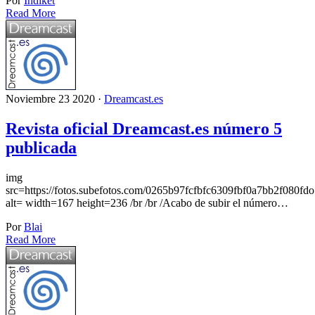
Por
Indiket
Read More
Noviembre 23 2020 ·
Dreamcast.es
Revista oficial Dreamcast.es número 5
publicada
img
src=https://fotos.subefotos.com/0265b97fcfbfc6309fbf0a7bb2f080fdo
alt= width=167 height=236 /br /br /Acabo de subir el número…
Por
Blai
Read More