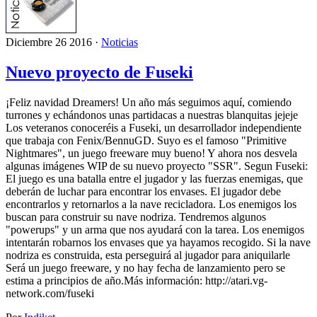
Diciembre 26 2016 ·
Noticias
Nuevo proyecto de Fuseki
¡Feliz navidad Dreamers! Un año más seguimos aquí, comiendo
turrones y echándonos unas partidacas a nuestras blanquitas jejeje
Los veteranos conoceréis a Fuseki, un desarrollador independiente
que trabaja con Fenix/BennuGD. Suyo es el famoso "Primitive
Nightmares", un juego freeware muy bueno! Y ahora nos desvela
algunas imágenes WIP de su nuevo proyecto "SSR". Segun Fuseki:
El juego es una batalla entre el jugador y las fuerzas enemigas, que
deberán de luchar para encontrar los envases. El jugador debe
encontrarlos y retornarlos a la nave recicladora. Los enemigos los
buscan para construir su nave nodriza. Tendremos algunos
"powerups" y un arma que nos ayudará con la tarea. Los enemigos
intentarán robarnos los envases que ya hayamos recogido. Si la nave
nodriza es construida, esta perseguirá al jugador para aniquilarle
Será un juego freeware, y no hay fecha de lanzamiento pero se
estima a principios de año.Más información: http://atari.vg-
network.com/fuseki