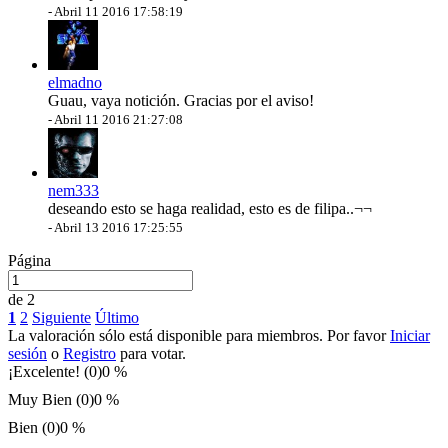
-
Abril 11 2016 17:58:19
elmadno
Guau, vaya notición. Gracias por el aviso!
-
Abril 11 2016 21:27:08
nem333
deseando esto se haga realidad, esto es de filipa..¬¬
-
Abril 13 2016 17:25:55
Página
de 2
1
2
Siguiente
Último
La valoración sólo está disponible para miembros. Por favor
Iniciar
sesión
o
Registro
para votar.
¡Excelente! (0)
0 %
Muy Bien (0)
0 %
Bien (0)
0 %