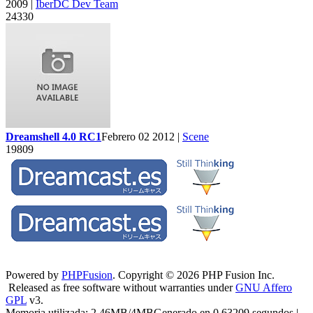
2009 |
IberDC Dev Team
24330
Dreamshell 4.0 RC1
Febrero 02 2012 |
Scene
19809
Powered by
PHPFusion
. Copyright © 2026 PHP Fusion Inc.
Released as free software without warranties under
GNU Affero
GPL
v3.
Memoria utilizada: 2.46MB/4MBGenerado en 0.63209 segundos |