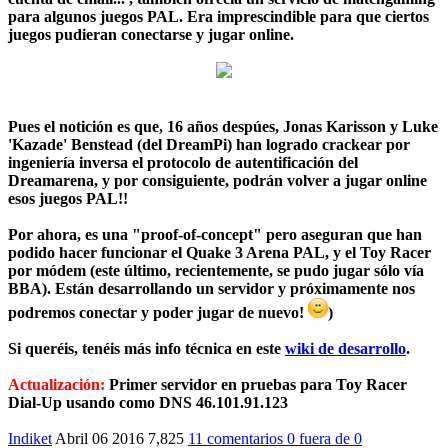
para algunos juegos PAL. Era imprescindible para que ciertos
juegos pudieran conectarse y jugar online.
Pues el notición es que, 16 años despúes, Jonas Karisson y Luke
'Kazade' Benstead (del DreamPi) han logrado crackear por
ingeniería inversa el protocolo de autentificación del
Dreamarena, y por consiguiente, podrán volver a jugar online
esos juegos PAL!!
Por ahora, es una "proof-of-concept" pero aseguran que han
podido hacer funcionar el Quake 3 Arena PAL, y el Toy Racer
por módem (este último, recientemente, se pudo jugar sólo vía
BBA). Están desarrollando un servidor y próximamente nos
podremos conectar y poder jugar de nuevo!
)
Si queréis, tenéis más info técnica en este
wiki de desarrollo
.
Actualización:
Primer servidor en pruebas para Toy Racer
Dial-Up usando como DNS 46.101.91.123
Indiket
Abril 06 2016
7,825
11 comentarios
0
fuera de
0