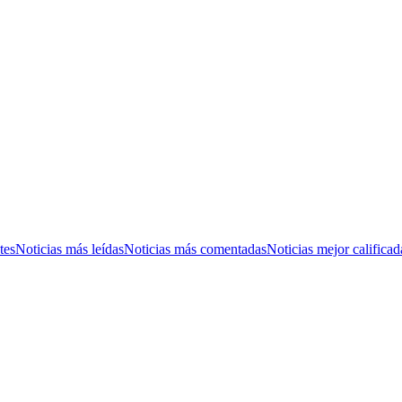
tes
Noticias más leídas
Noticias más comentadas
Noticias mejor calificad