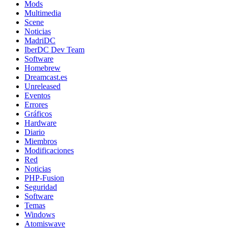
Mods
Multimedia
Scene
Noticias
MadriDC
IberDC Dev Team
Software
Homebrew
Dreamcast.es
Unreleased
Eventos
Errores
Gráficos
Hardware
Diario
Miembros
Modificaciones
Red
Noticias
PHP-Fusion
Seguridad
Software
Temas
Windows
Atomiswave