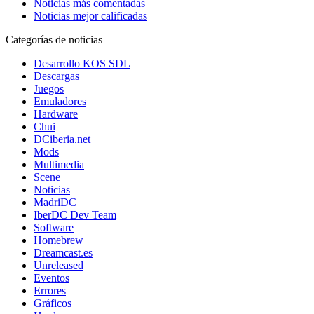
Noticias más comentadas
Noticias mejor calificadas
Categorías de noticias
Desarrollo KOS SDL
Descargas
Juegos
Emuladores
Hardware
Chui
DCiberia.net
Mods
Multimedia
Scene
Noticias
MadriDC
IberDC Dev Team
Software
Homebrew
Dreamcast.es
Unreleased
Eventos
Errores
Gráficos