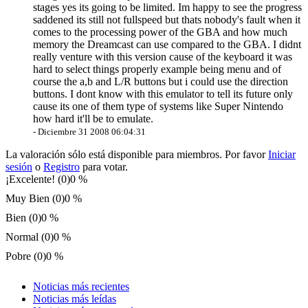
stages yes its going to be limited. Im happy to see the progress
saddened its still not fullspeed but thats nobody's fault when it
comes to the processing power of the GBA and how much
memory the Dreamcast can use compared to the GBA. I didnt
really venture with this version cause of the keyboard it was
hard to select things properly example being menu and of
course the a,b and L/R buttons but i could use the direction
buttons. I dont know with this emulator to tell its future only
cause its one of them type of systems like Super Nintendo
how hard it'll be to emulate.
-
Diciembre 31 2008 06:04:31
La valoración sólo está disponible para miembros. Por favor
Iniciar
sesión
o
Registro
para votar.
¡Excelente! (0)
0 %
Muy Bien (0)
0 %
Bien (0)
0 %
Normal (0)
0 %
Pobre (0)
0 %
Noticias más recientes
Noticias más leídas