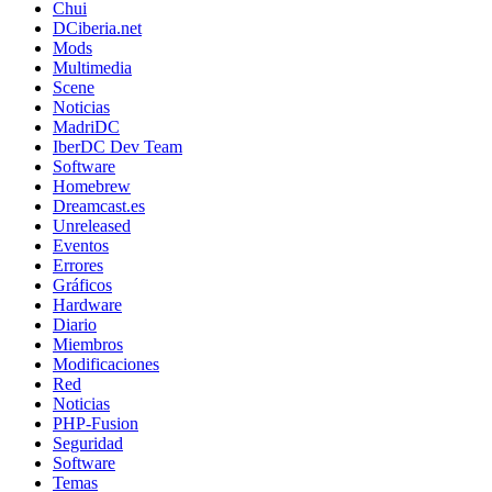
Chui
DCiberia.net
Mods
Multimedia
Scene
Noticias
MadriDC
IberDC Dev Team
Software
Homebrew
Dreamcast.es
Unreleased
Eventos
Errores
Gráficos
Hardware
Diario
Miembros
Modificaciones
Red
Noticias
PHP-Fusion
Seguridad
Software
Temas