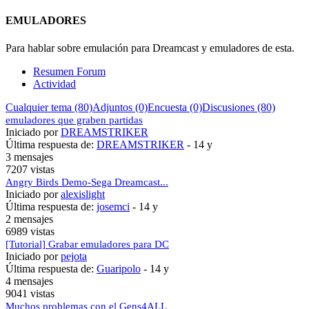
EMULADORES
Para hablar sobre emulación para Dreamcast y emuladores de esta.
Resumen Forum
Actividad
Cualquier tema (80)
Adjuntos (0)
Encuesta (0)
Discusiones (80)
emuladores que graben partidas
Iniciado por
DREAMSTRIKER
Última respuesta de:
DREAMSTRIKER
-
14 y
3 mensajes
7207 vistas
Angry Birds Demo-Sega Dreamcast...
Iniciado por
alexislight
Última respuesta de:
josemci
-
14 y
2 mensajes
6989 vistas
[Tutorial] Grabar emuladores para DC
Iniciado por
pejota
Última respuesta de:
Guaripolo
-
14 y
4 mensajes
9041 vistas
Muchos problemas con el Gens4ALL