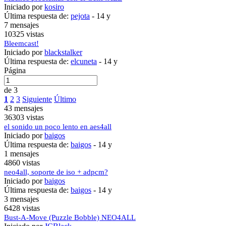
Iniciado por
kosiro
Última respuesta de:
pejota
-
14 y
7 mensajes
10325 vistas
Bleemcast!
Iniciado por
blackstalker
Última respuesta de:
elcuneta
-
14 y
Página
de 3
1
2
3
Siguiente
Último
43 mensajes
36303 vistas
el sonido un poco lento en aes4all
Iniciado por
baigos
Última respuesta de:
baigos
-
14 y
1 mensajes
4860 vistas
neo4all, soporte de iso + adpcm?
Iniciado por
baigos
Última respuesta de:
baigos
-
14 y
3 mensajes
6428 vistas
Bust-A-Move (Puzzle Bobble) NEO4ALL