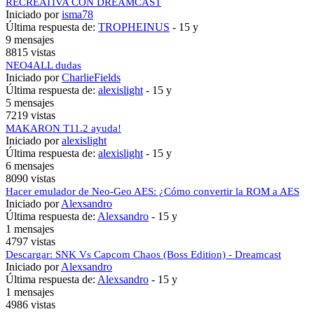
RECREATIVA CON DREAMCAST
Iniciado por
isma78
Última respuesta de:
TROPHEINUS
-
15 y
9 mensajes
8815 vistas
NEO4ALL dudas
Iniciado por
CharlieFields
Última respuesta de:
alexislight
-
15 y
5 mensajes
7219 vistas
MAKARON T11.2 ayuda!
Iniciado por
alexislight
Última respuesta de:
alexislight
-
15 y
6 mensajes
8090 vistas
Hacer emulador de Neo-Geo AES: ¿Cómo convertir la ROM a AES
Iniciado por
Alexsandro
Última respuesta de:
Alexsandro
-
15 y
1 mensajes
4797 vistas
Descargar: SNK Vs Capcom Chaos (Boss Edition) - Dreamcast
Iniciado por
Alexsandro
Última respuesta de:
Alexsandro
-
15 y
1 mensajes
4986 vistas