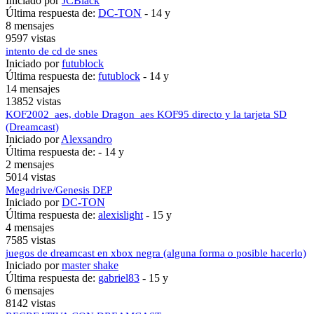
Iniciado por
JCBlack
Última respuesta de:
DC-TON
-
14 y
8 mensajes
9597 vistas
intento de cd de snes
Iniciado por
futublock
Última respuesta de:
futublock
-
14 y
14 mensajes
13852 vistas
KOF2002_aes, doble Dragon_aes KOF95 directo y la tarjeta SD
(Dreamcast)
Iniciado por
Alexsandro
Última respuesta de: -
14 y
2 mensajes
5014 vistas
Megadrive/Genesis DEP
Iniciado por
DC-TON
Última respuesta de:
alexislight
-
15 y
4 mensajes
7585 vistas
juegos de dreamcast en xbox negra (alguna forma o posible hacerlo)
Iniciado por
master shake
Última respuesta de:
gabriel83
-
15 y
6 mensajes
8142 vistas