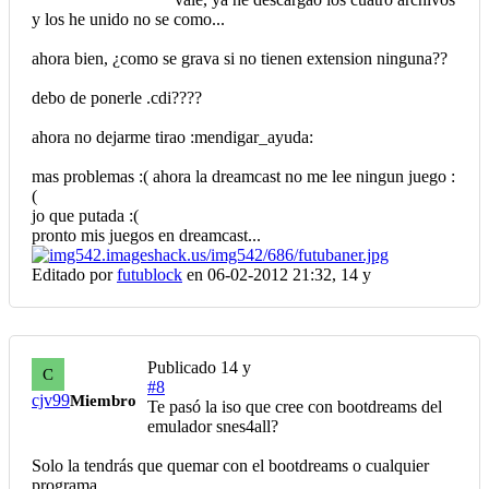
y los he unido no se como...
ahora bien, ¿como se grava si no tienen extension ninguna??
debo de ponerle .cdi????
ahora no dejarme tirao :mendigar_ayuda:
mas problemas :( ahora la dreamcast no me lee ningun juego :
(
jo que putada :(
pronto mis juegos en dreamcast...
Editado por
futublock
en 06-02-2012 21:32,
14 y
Publicado
14 y
C
#8
cjv99
Miembro
Te pasó la iso que cree con bootdreams del
emulador snes4all?
Solo la tendrás que quemar con el bootdreams o cualquier
programa.