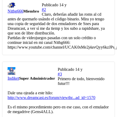
Publicado
14 y
#2
Nithg666
Miembro
Claro, deberías añadir las roms al cd
antes de quemarlo usándo el código binario. Mira yo tengo
una copia de seguridad de dos emuladores de Snes para
Dreamcast, a ver sí me da tiemp y los subo a rapidshare, ya
que son de libre distribución.
Partidas de videojuegos pasadas con un solo crédito o
continue inicial en mi canal Nithg666:
https://www.youtube.com/channel/UCAK0sMe2j4avQyy6kzJPs_
Publicado
14 y
#3
Indiket
Super Administrador
Primero de todo, bienvenido
futur!!!
Dale una ojeada a este hilo:
http://www.dreamcast.es/forum/viewthr...ad_id=1570
Es el mismo procedimiento pero en ese caso, con el emulador
de megadrive (Gens4ALL).