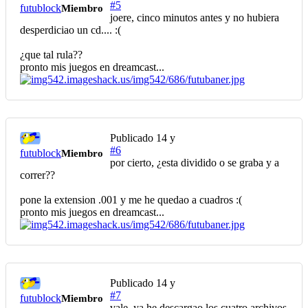
#5
futublock
Miembro
joere, cinco minutos antes y no hubiera
desperdiciao un cd.... :(
¿que tal rula??
pronto mis juegos en dreamcast...
Publicado
14 y
#6
futublock
Miembro
por cierto, ¿esta dividido o se graba y a
correr??
pone la extension .001 y me he quedao a cuadros :(
pronto mis juegos en dreamcast...
Publicado
14 y
#7
futublock
Miembro
vale, ya he descargao los cuatro archivos