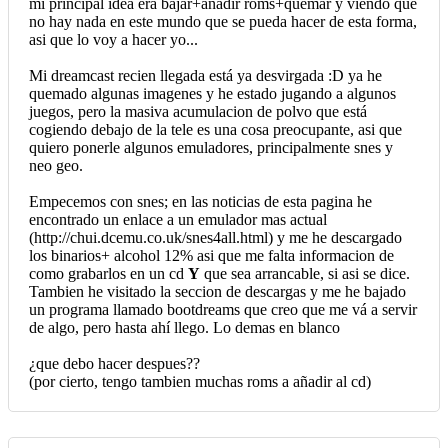
mi principal idea era bajar+añadir roms+quemar y viendo que
no hay nada en este mundo que se pueda hacer de esta forma,
asi que lo voy a hacer yo...
Mi dreamcast recien llegada está ya desvirgada :D ya he
quemado algunas imagenes y he estado jugando a algunos
juegos, pero la masiva acumulacion de polvo que está
cogiendo debajo de la tele es una cosa preocupante, asi que
quiero ponerle algunos emuladores, principalmente snes y
neo geo.
Empecemos con snes; en las noticias de esta pagina he
encontrado un enlace a un emulador mas actual
(http://chui.dcemu.co.uk/snes4all.html) y me he descargado
los binarios+ alcohol 12% asi que me falta informacion de
como grabarlos en un cd
Y
que sea arrancable, si asi se dice.
Tambien he visitado la seccion de descargas y me he bajado
un programa llamado bootdreams que creo que me vá a servir
de algo, pero hasta ahí llego. Lo demas en blanco
¿que debo hacer despues??
(por cierto, tengo tambien muchas roms a añadir al cd)