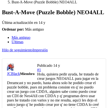
Bust-A-Move (Puzzle Bobble) NEO4ALL
Bust-A-Move (Puzzle Bobble) NEO4ALL
Última actualización en
14 y
Ordenar por:
Más antiguo
Más antiguo
Últimas
Hilo de seguimiento
Impresión
Publicado
14 y
#1
JCBlack
Miembro
Hola, quisiera pedir ayuda, he tratado de
crear juegos NEO4ALL para jugar en la
Dreamcast y no puedo, hasta ahora solo he podido crear el
puzzle bobble, pues mi problema consiste en q' no puedo
crear un juego con CDDA, alguien sabe como puedo crear
un CDI de Neo4All con CDDA y q' programas devo usar
pues he tratado con varios y no me resulta, aqu{i les dejo el
unico juego q' he podido crear por q' no tiene CDDA lo creé