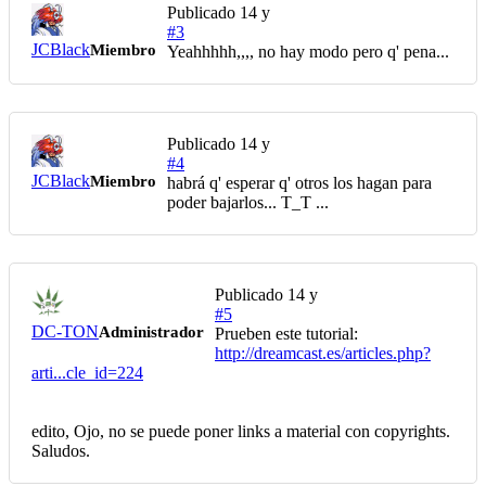
Publicado
14 y
#3
JCBlack
Miembro
Yeahhhhh,,,, no hay modo pero q' pena...
Publicado
14 y
#4
JCBlack
Miembro
habrá q' esperar q' otros los hagan para
poder bajarlos... T_T ...
Publicado
14 y
#5
DC-TON
Administrador
Prueben este tutorial:
http://dreamcast.es/articles.php?
arti...cle_id=224
edito, Ojo, no se puede poner links a material con copyrights.
Saludos.