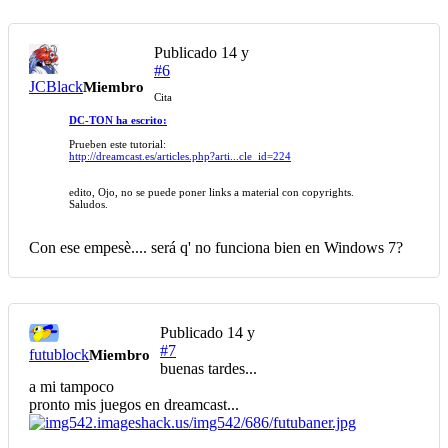
Publicado
14 y
#6
JCBlack
Miembro
Cita
DC-TON ha escrito:
Prueben este tutorial:
http://dreamcast.es/articles.php?arti...cle_id=224
edito, Ojo, no se puede poner links a material con copyrights.
Saludos.
Con ese empesè.... será q' no funciona bien en Windows 7?
Publicado
14 y
#7
futublock
Miembro
buenas tardes...
a mi tampoco
pronto mis juegos en dreamcast...