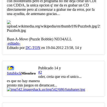
con Bootdreams pero el programa no me deja crear un CDI
con CDDA, la unica opcion q' me da es grabar un CD
directamente pero al comenzar a grabar me da error, por fa
una ayudita, de antemano gracias...
Bust-A-Move (Puzzle Bobble) NEO4ALL
-editado-
Editado por
DC-TON
en 19-04-2012 23:58,
14 y
Publicado
14 y
#2
futublock
Miembro
oder, creia que era el unico...
es que no hay manera
pronto mis juegos en dreamcast...