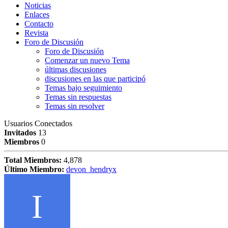
Noticias
Enlaces
Contacto
Revista
Foro de Discusión
Foro de Discusión
Comenzar un nuevo Tema
últimas discusiones
discusiones en las que participó
Temas bajo seguimiento
Temas sin respuestas
Temas sin resolver
Usuarios Conectados
Invitados
13
Miembros
0
Total Miembros:
4,878
Último Miembro:
devon_hendryx
I