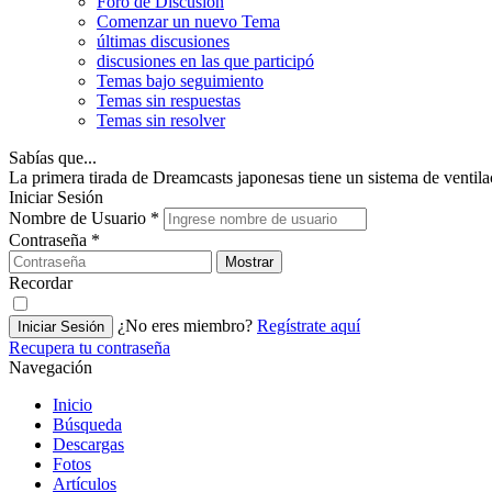
Foro de Discusión
Comenzar un nuevo Tema
últimas discusiones
discusiones en las que participó
Temas bajo seguimiento
Temas sin respuestas
Temas sin resolver
Sabías que...
La primera tirada de Dreamcasts japonesas tiene un sistema de venti
Iniciar Sesión
Nombre de Usuario
*
Contraseña
*
Mostrar
Recordar
¿No eres miembro?
Regístrate aquí
Iniciar Sesión
Recupera tu contraseña
Navegación
Inicio
Búsqueda
Descargas
Fotos
Artículos