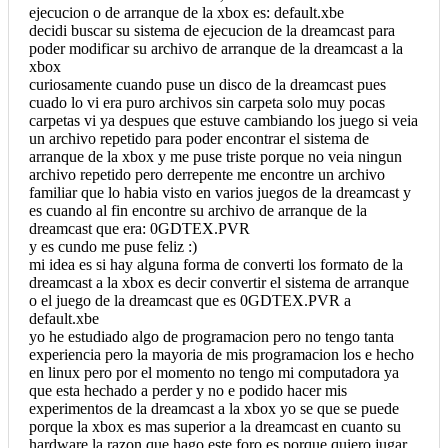
ejecucion o de arranque de la xbox es: default.xbe
decidi buscar su sistema de ejecucion de la dreamcast para
poder modificar su archivo de arranque de la dreamcast a la
xbox
curiosamente cuando puse un disco de la dreamcast pues
cuado lo vi era puro archivos sin carpeta solo muy pocas
carpetas vi ya despues que estuve cambiando los juego si veia
un archivo repetido para poder encontrar el sistema de
arranque de la xbox y me puse triste porque no veia ningun
archivo repetido pero derrepente me encontre un archivo
familiar que lo habia visto en varios juegos de la dreamcast y
es cuando al fin encontre su archivo de arranque de la
dreamcast que era: 0GDTEX.PVR
y es cundo me puse feliz :)
mi idea es si hay alguna forma de converti los formato de la
dreamcast a la xbox es decir convertir el sistema de arranque
o el juego de la dreamcast que es 0GDTEX.PVR a
default.xbe
yo he estudiado algo de programacion pero no tengo tanta
experiencia pero la mayoria de mis programacion los e hecho
en linux pero por el momento no tengo mi computadora ya
que esta hechado a perder y no e podido hacer mis
experimentos de la dreamcast a la xbox yo se que se puede
porque la xbox es mas superior a la dreamcast en cuanto su
hardware la razon que hago este foro es porque quiero jugar