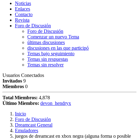
Noticias
Enlaces
Contacto
Revista
Foro de Discusión
Foro de Discusión
Comenzar un nuevo Tema
últimas discusiones
discusiones en las que participó
Temas bajo seguimiento
Temas sin respuestas
Temas sin resolver
Usuarios Conectados
Invitados
9
Miembros
0
Total Miembros:
4,878
Último Miembro:
devon_hendryx
Inicio
Foro de Discusión
Dreamcast General
Emuladores
juegos de dreamcast en xbox negra (alguna forma o posible