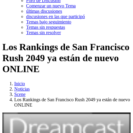
Foro de Discusión
Comenzar un nuevo Tema
últimas discusiones
discusiones en las que participó
Temas bajo seguimiento
Temas sin respuestas
Temas sin resolver
Los Rankings de San Francisco
Rush 2049 ya están de nuevo
ONLINE
Inicio
Noticias
Scene
Los Rankings de San Francisco Rush 2049 ya están de nuevo
ONLINE