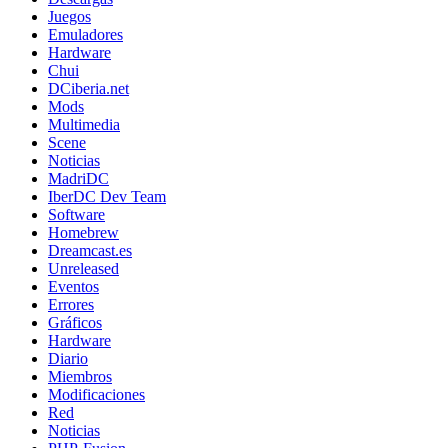
Juegos
Emuladores
Hardware
Chui
DCiberia.net
Mods
Multimedia
Scene
Noticias
MadriDC
IberDC Dev Team
Software
Homebrew
Dreamcast.es
Unreleased
Eventos
Errores
Gráficos
Hardware
Diario
Miembros
Modificaciones
Red
Noticias