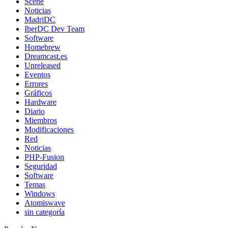
Scene
Noticias
MadriDC
IberDC Dev Team
Software
Homebrew
Dreamcast.es
Unreleased
Eventos
Errores
Gráficos
Hardware
Diario
Miembros
Modificaciones
Red
Noticias
PHP-Fusion
Seguridad
Software
Temas
Windows
Atomiswave
sin categoría