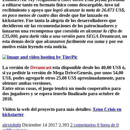
a editarse tanto en formato físico como descargable, tuvo tal
recibimiento y apoyo que
logró alcanzar la meta de 26.873 US$,
en poco menos de cuatro dias
desde que fue lanzado en
kickstarter. Fue tanta la alegría de los desarrolladores que
decidieron oír las recomendaciones de los patrocinadores y
lanzaron una recompensa que
consistía en alcanzar la cifra de
£35,000, para darle vida a una versión para SEGA Dreamcast
, no
esta demás decir que
alcanzaron facilmente esa suma
y por ese
motivo están leyendo esta noticia.
La versión de
Dreamcast
esta disponible desde los
40,00 US$
ó,
si ya pediste la versión de Mega Drive/Genesis, por unos 54,00
US$, podes agregarle otros 25,00 US$ aproximadamente, para
obtener ambas versiones.
Entre otras cosas, el juego tendrá un modo cooperativo para
dos jugadores y se espera tenerlo finalizado para octubre de
2018.
Visiten la web del proyecto para más detalles:
Xeno Crisis en
kickstarter
alexislight
Diciembre 14 2017
2,393
2 comentarios
0
fuera de
0