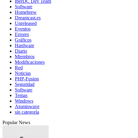
IberDC Dev Team
Software
Homebrew
Dreamcast.es
Unreleased
Eventos
Errores
Gráficos
Hardware
Diario
Miembros
Modificaciones
Red
Noticias
PHP-Fusion
Seguridad
Software
Temas
Windows
Atomiswave
sin categoría
Popular News