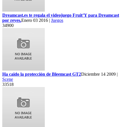
Dreamcast.es te regala el videojuego Fruit’Y para Dreamcast
por reyes.
Enero 03 2016 |
Juegos
34900
Ha caido la protección de Bleemcast GT2
Diciembre 14 2009 |
Scene
33518