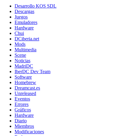
Desarrollo KOS SDL
Descargas
Juegos
Emuladores
Hardware
Chui
DCiberia.net
Mods
Multimedia
Scene
Noticias
MadriDC
IberDC Dev Team
Software
Homebrew
Dreamcast.es
Unreleased
Eventos
Errores
Gráficos
Hardware
Diario
Miembros
Modificaciones