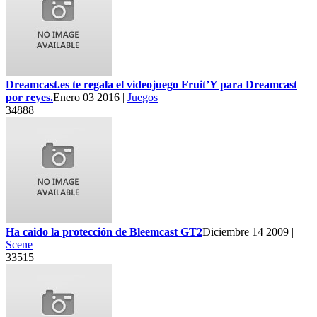
Dreamcast.es te regala el videojuego Fruit’Y para Dreamcast
por reyes.
Enero 03 2016 |
Juegos
34888
Ha caido la protección de Bleemcast GT2
Diciembre 14 2009 |
Scene
33515