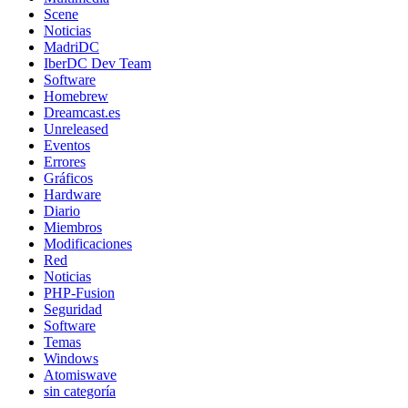
Scene
Noticias
MadriDC
IberDC Dev Team
Software
Homebrew
Dreamcast.es
Unreleased
Eventos
Errores
Gráficos
Hardware
Diario
Miembros
Modificaciones
Red
Noticias
PHP-Fusion
Seguridad
Software
Temas
Windows
Atomiswave
sin categoría